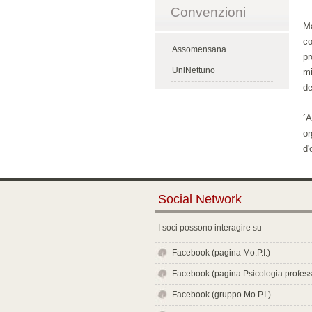
Convenzioni
Ma
co
Assomensana
pr
UniNettuno
mi
de
´A
or
d'
Social Network
I soci possono interagire su
Facebook (pagina Mo.P.I.)
Facebook (pagina Psicologia profess
Facebook (gruppo Mo.P.I.)