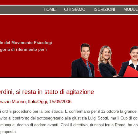
HOME
CHI SIAMO
ISCRIZIONI
MODUL
iale del Movimento Psicologi
goria di riferimento per i
rdini, si resta in stato di agitazione
nazio Marino, ItaliaOggi, 15/09/2006
i ordini procedono per la loro strada. E confermano per il 12 ottobre la grand
invito al confronto del sottosegretario alla giustizia Luigi Scotti, ma il Cup (il c
munque, deciso di andare avanti. Così il direttivo, riunitosi ieri a Roma, ha con
 proposta'.