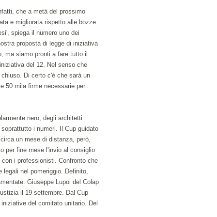
infatti, che a metà del prossimo
ta e migliorata rispetto alle bozze
esi', spiega il numero uno dei
ostra proposta di legge di iniziativa
 ma siamo pronti a fare tutto il
'iniziativa del 12. Nel senso che
l chiuso. Di certo c'è che sarà un
le 50 mila firme necessarie per
larmente nero, degli architetti
 soprattutto i numeri. Il Cup guidato
A circa un mese di distanza, però,
per fine mese l'invio al consiglio
o con i professionisti. Confronto che
e legali nel pomeriggio. Definito,
lamentate. Giuseppe Lupoi del Colap
ustizia il 19 settembre. Dal Cup
niziative del comitato unitario. Del