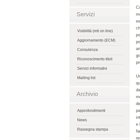
Ci
Servizi
me
es
ch
Visibilità (reti on line)
po
Aggiornamento (ECM)
po
an
Consulenza
gr
Riconoscimento titoli
pr
Servizi informativi
Un
Mailing list
qu
da
Archivio
mo
de
pa
Approfondimenti
in
News
e 
Rassegna stampa
fa
re