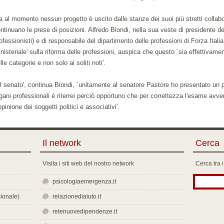
 al momento nessun progetto è uscito dalle stanze dei suoi più stretti collabor
ntinuano le prese di posizioni. Alfredo Biondi, nella sua veste di presidente de
ofessionisti) e di responsabile del dipartimento delle professioni di Forza Italia,
nisteriale' sulla riforma delle professioni, auspica che questo ´sia effettivame
lle categorie e non solo ai soliti noti'.
l senato', continua Biondi, ´unitamente al senatore Pastore ho presentato un pr
gani professionali è riterrei perciò opportuno che per correttezza l'esame av
opinione dei soggetti politici e associativi'.
Il network
Cerca
Visita i siti web del nostro network
Cerca tra i
psicologiaemergenza.it
ionale)
relazionediaiuto.it
retenuovedipendenze.it