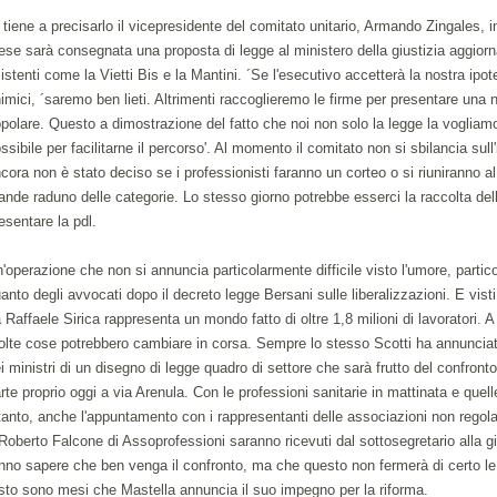
 tiene a precisarlo il vicepresidente del comitato unitario, Armando Zingales, 
se sarà consegnata una proposta di legge al ministero della giustizia aggiorna
istenti come la Vietti Bis e la Mantini. ´Se l'esecutivo accetterà la nostra ipot
imici, ´saremo ben lieti. Altrimenti raccoglieremo le firme per presentare una n
polare. Questo a dimostrazione del fatto che noi non solo la legge la vogliamo,
ssibile per facilitarne il percorso'. Al momento il comitato non si sbilancia sull
cora non è stato deciso se i professionisti faranno un corteo o si riuniranno a
ande raduno delle categorie. Lo stesso giorno potrebbe esserci la raccolta del
esentare la pdl.
'operazione che non si annuncia particolarmente difficile visto l'umore, partico
anto degli avvocati dopo il decreto legge Bersani sulle liberalizzazioni. E visti
 Raffaele Sirica rappresenta un mondo fatto di oltre 1,8 milioni di lavoratori. 
lte cose potrebbero cambiare in corsa. Sempre lo stesso Scotti ha annunciato 
i ministri di un disegno di legge quadro di settore che sarà frutto del confront
rte proprio oggi a via Arenula. Con le professioni sanitarie in mattinata e quell
tanto, anche l'appuntamento con i rappresentanti delle associazioni non rego
Roberto Falcone di Assoprofessioni saranno ricevuti dal sottosegretario alla gi
nno sapere che ben venga il confronto, ma che questo non fermerà di certo le i
sto sono mesi che Mastella annuncia il suo impegno per la riforma.